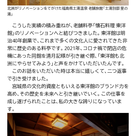
北洲がリノベーションをてがけた福島県土湯温泉 老舗旅館「土湯別邸 里の
湯」
こうした実績の積み重ねが、老舗料亭「懐石料理 東洋
館」のリノベーションへと結びつきました。東洋館は明
治40年創業で、これまで多くの文化人に愛されてきた非
常に歴史のある料亭です。2021年、コロナ禍で閉店の危
機にあった同館を清月記様が引き継ぐ際、「東洋館も北
洲にやらせてみよう」と声をかけていただいたんです。
このお話をいただいた時は本当に嬉しくて、二つ返事
で引き受けました。
宮城県の文化的資産ともいえる東洋館のブランド力を
高め、その歴史を未来へと引き継いでいく。この仕事を
成し遂げられたことは、私の大きな誇りになっていま
す。