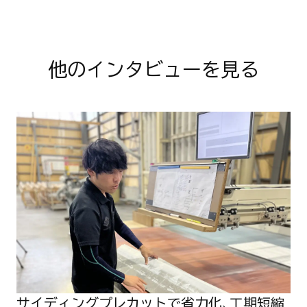
他のインタビューを見る
サ
イ
デ
ィ
ン
グ
プ
レ
カ
ッ
ト
で
省
力
化
、
工
サイディングプレカットで省力化、工期短縮
期