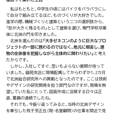
私はもともと、中学生の頃にはバイクをバラバラにし
て自分で組み立てるほど、ものづくりが大好きでした。
進学の際、機械づくりと建築という二つの選択肢から、
「形が大きく残るもの」として建築を選び、専門学校卒業
後に北洲の門を叩きました。
北洲を選んだのは
「大手ゼネコンのように巨大なプロ
ジェクトの一部に携わるのではなく、地元に根差し、建
物の全体像を把握しながら主体的に関わりたい」
と考え
たからです。
しかし、入社してすぐ、思いもよらない展開が待って
いました。盛岡支店に現場配属してからわずか1、2カ月
で北洲総合研究所への異動となったのです。ここは技術
やデザインの研究開発を担う部門なのですが、現場を熱
望していた私にとって、図面作成に没頭する日々は正
直、葛藤の連続でしたね。
それでも、今振り返ってみると、当時の北洲デザイン
を牽引した牧子芳正氏（現・名誉顧問）の仕事を間近で見