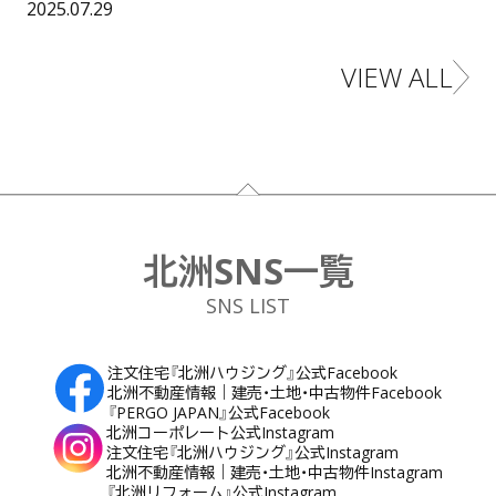
め
公開日：
2025.07.29
る
そ
VIEW ALL
の
一覧に戻る"
た
め
の
挑
戦
が
フッター
お
客
様
の
北洲SNS一覧
生
活
SNS LIST
の
質
向
上
注文住宅『北洲ハウジング』公式Facebook
に
北洲不動産情報｜建売・土地・中古物件Facebook
つ
な
『PERGO JAPAN』公式Facebook
が
北洲コーポレート公式Instagram
る
注文住宅『北洲ハウジング』公式Instagram
北洲不動産情報｜建売・土地・中古物件Instagram
『北洲リフォーム』公式Instagram