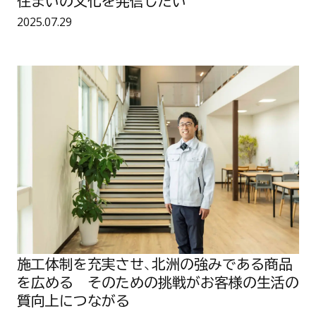
住まいの文化を発信したい
い
め
住
た
公開日：
2025.07.29
ま
い
い
の
文
化
施
を
工
発
体
信
制
し
を
た
充
い
実
さ
せ
、
北
洲
の
強
み
で
あ
施工体制を充実させ、北洲の強みである商品
る
商
を広める そのための挑戦がお客様の生活の
品
を
質向上につながる
広