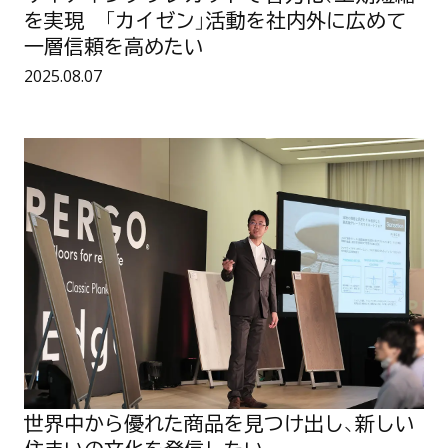
短
を実現 「カイゼン」活動を社内外に広めて
縮
を
一層信頼を高めたい
実
現
公開日：
2025.08.07
「
カ
イ
世
ゼ
界
ン
中
」
か
活
ら
動
優
を
れ
社
た
内
商
外
品
に
を
広
見
め
つ
て
け
一
出
層
し
信
、
頼
新
世界中から優れた商品を見つけ出し、新しい
を
し
高