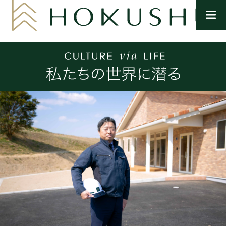
メ
ニ
ュ
ー
を
開
く