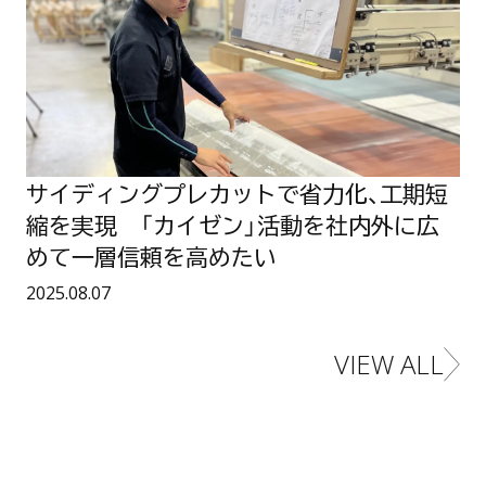
プ
技
レ
術
カ
で
ッ
、
ト
大
で
型
省
木
力
造
化
建
、
築
工
の
サイディングプレカットで省力化、工期短
期
可
短
能
縮を実現 「カイゼン」活動を社内外に広
縮
性
を
を
めて一層信頼を高めたい
実
広
現
げ
公開日：
2025.08.07
た
「
い
カ
イ
VIEW ALL
ゼ
カルチャービアライ
ン
」
活
動
を
社