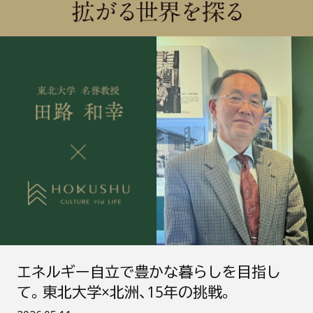
エ
ネ
エネルギー自立で豊かな暮らしを目指し
ル
ギ
て。東北大学×北洲、15年の挑戦。
ー
自