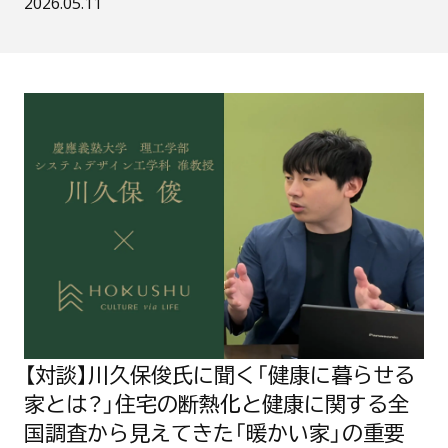
公開日：
2026.05.11
立
で
豊
か
な
暮
【
ら
対
し
談
を
】
目
川
指
久
し
保
て
俊
。
氏
東
に
北
聞
大
く
学
「
×
健
北
康
洲
に
、
暮
1
ら
【対談】川久保俊氏に聞く「健康に暮らせる
5
せ
年
家とは？」住宅の断熱化と健康に関する全
る
の
家
挑
国調査から見えてきた「暖かい家」の重要
と
戦