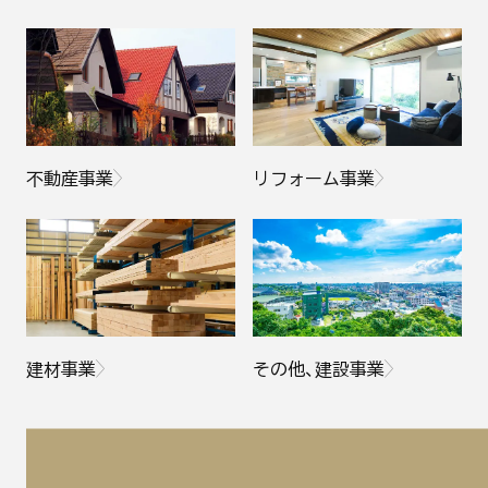
不動産事業
リフォーム事業
建材事業
その他、建設事業
そ
の
他
の
私
た