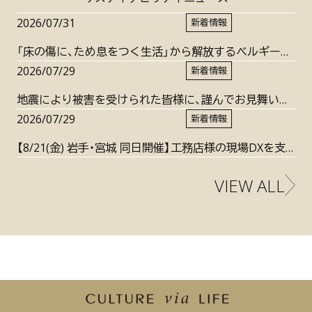
2026/07/31
新着情報
「床の傷に、ため息をつく生活」から解放するベルギー製
床材『PERGO（ペルゴ）』日本発売10周年
2026/07/29
新着情報
地震により被害を受けられた皆様に、謹んでお見舞いを
申し上げます
2026/07/29
新着情報
【8/21(金) 岩手・宮城 同日開催】工務店様の現場DXを支
援する「リモート現場代行」活用セミナー開催のお知ら
VIEW ALL
せ（北洲×log build 共催）
新着情報"