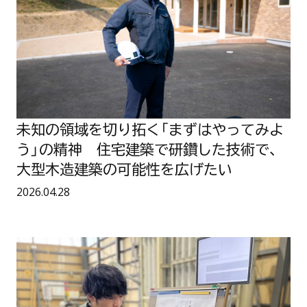
ュ
切
レ
り
ー
拓
シ
く
ョ
「
ン
ま
の
ず
真
は
価
や
。
っ
て
み
未知の領域を切り拓く「まずはやってみよ
よ
う」の精神 住宅建築で研鑽した技術で、
う
」
大型木造建築の可能性を広げたい
の
精
公開日：
2026.04.28
神
住
宅
建
サ
築
イ
で
デ
研
ィ
鑽
ン
し
グ
た