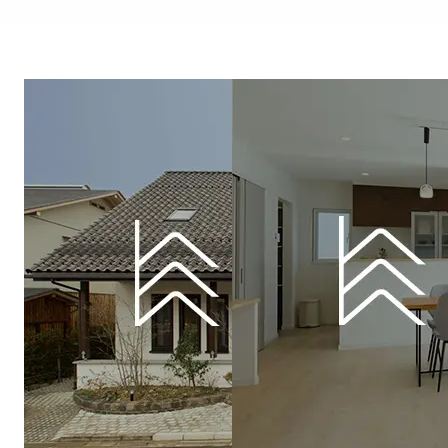
ピ
ピ
ッ
ッ
ク
ク
ア
ア
ッ
ッ
プ
プ
コ
バ
ン
ナ
テ
ー
ン
リ
ツ
ン
ク