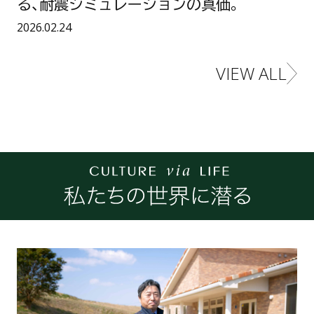
る、耐震シミュレーションの真価。
暖
守
か
る
い
公開日：
2026.02.24
家
家
”
」
の
の
新
VIEW ALL
重
基
カルチャービアライ
要
準
性
。
w
a
l
l
s
t
a
t
開
発
者
と
語
る
未
、
知
耐
の
震
領
シ
域
ミ
を