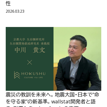
は
。
性
？
」
公開日：
2026.03.23
住
宅
の
断
熱
震
化
災
と
の
健
教
康
訓
に
を
関
未
す
来
る
へ
全
。
国
地
調
震
査
大
か
国
ら
・
見
日
え
本
て
で
震災の教訓を未来へ。地震大国・日本で“命
き
“
た
を守る家”の新基準。wallstat開発者と語
命
「
を