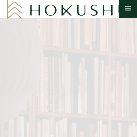
メ
ニ
ュ
ー
を
開
く