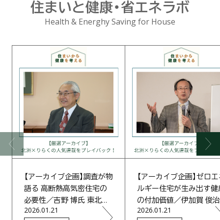
内
住まいと健康・省エネラボ
外
に
Health & Energhy Saving for House
広
め
て
一
層
信
頼
を
高
め
た
い
【アーカイブ企画】調査が物
【アーカイブ企画】ゼロエ
語る 高断熱高気密住宅の
ルギー住宅が生み出す健
必要性／吉野 博氏 東北大
の付加価値／伊加賀 俊治
2026.01.21
2026.01.21
学名誉教授
氏 慶應義塾大学 教授