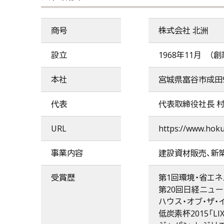
商号
株式会社 北洲
設立
1968年11月 （創
本社
宮城県富谷市成田9
代表
代表取締役社長 村
URL
https://www.hok
事業内容
建設資材販売、新
受賞歴
第1回環境・省エネ
第20回日経ニューオ
ハウス・オブ・ザ・イ
低炭素杯2015「LI