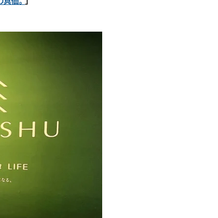
の真価。
」