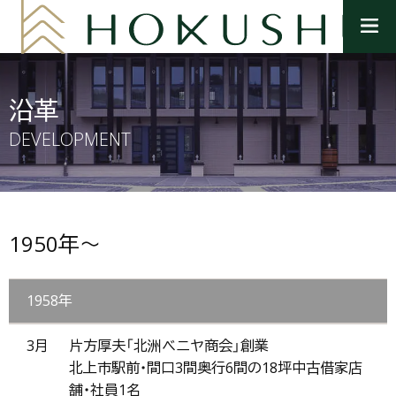
メ
ニ
ュ
ー
を
沿革
開
く
DEVELOPMENT
1950年～
1958年
3月
片方厚夫「北洲ベニヤ商会」創業
北上市駅前・間口3間奥行6間の18坪中古借家店
舗・社員1名