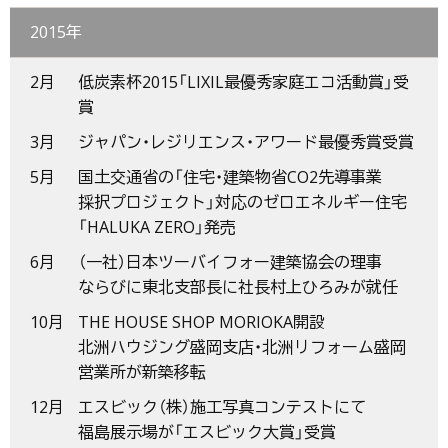
2015年
2月
低炭素杯2015「LIXIL最優秀家庭エコ活動賞」受
賞
3月
ジャパン・レジリエンス・アワード最優秀賞受賞
5月
国土交通省の「住宅・建築物省CO2先導事業
採択プロジェクト」対応のゼロエネルギー住宅
「HALUKA ZERO」発売
6月
（一社）日本ツーバイフォー建築協会の理事
ならびに東北支部長に社長村上ひろみが就任
10月
THE HOUSE SHOP MORIOKA開設
北洲ハウジング盛岡支店・北洲リフォーム盛岡
営業所が新築移転
12月
エスビック（株）施工写真コンテストにて
福島展示場が「エスビック大賞」受賞