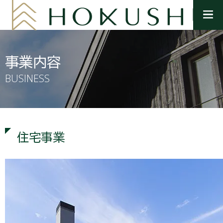
メ
ニ
ュ
ー
を
事業内容
開
く
BUSINESS
住宅事業