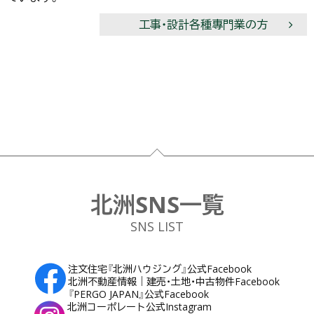
工事・設計各種專門業の方
フッター
北洲SNS一覧
SNS LIST
注文住宅『北洲ハウジング』公式Facebook
北洲不動産情報｜建売・土地・中古物件Facebook
『PERGO JAPAN』公式Facebook
北洲コーポレート公式Instagram