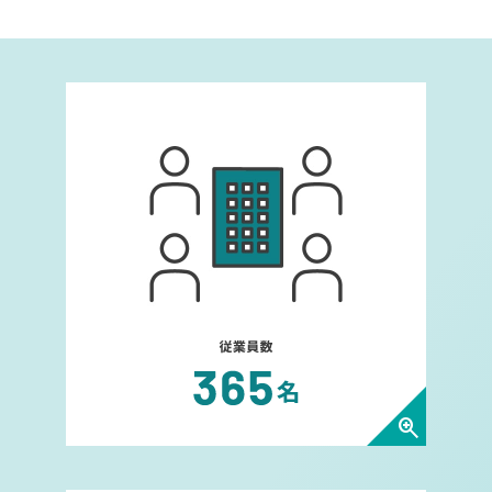
従業員数についてダイアログを
zoom_in