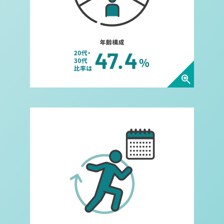
zoom_in
平均勤続年数についてダイアロ