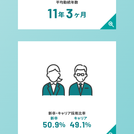
zoom_in
新卒・キャリア採用比率につい