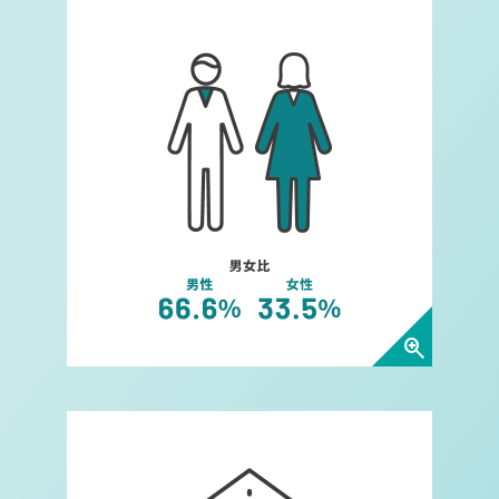
男女比についてダイアログを開
zoom_in
平均年齢についてダイアログを