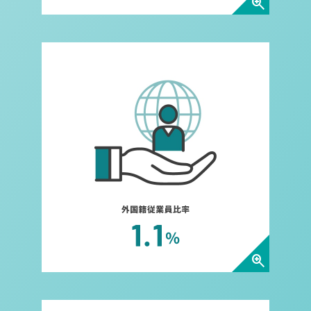
zoom_in
外国籍従業員比率についてダイ
zoom_in
年間平均残業時間についてダイ