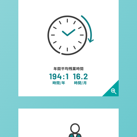
zoom_in
時短勤務取得率についてダイア