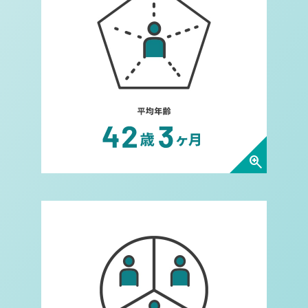
zoom_in
年齢構成についてダイアログを