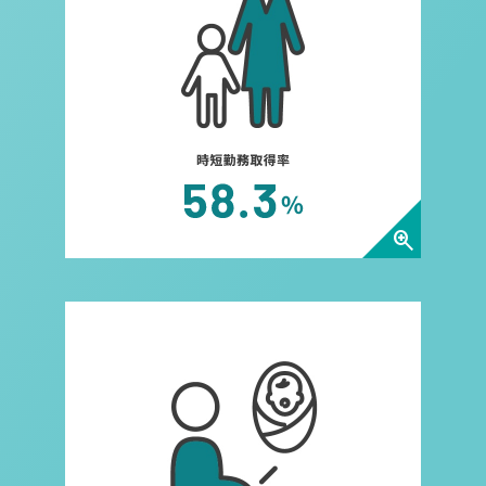
zoom_in
育児休暇取得復帰率についてダ