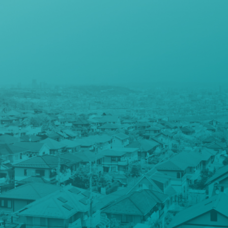
「北国にこそ、豊かな住まい文化をつくろ
う」。
この想いを実現するため、商品、サービス、そ
こで働く我々自身が「本物」であることに拘
る。
私たち北洲で働く社員は「本物」を追求し続け
ています。
私たちと一緒に働いてみませ
んか？
ENTRY