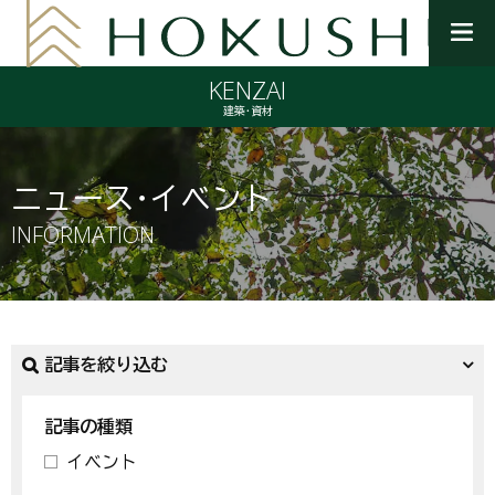
メ
ニ
KENZAI
ュ
ー
建築・資材
を
開
く
ニュース・イベント
INFORMATION
記事を絞り込む
記事の種類
イベント