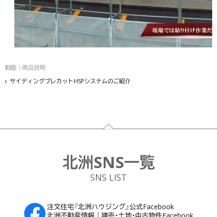
動画｜商品説明
サイディングプレカットHSPシステムのご紹介
フッター
北洲SNS一覧
SNS LIST
注文住宅『北洲ハウジング』公式Facebook
北洲不動産情報｜建売・土地・中古物件Facebook