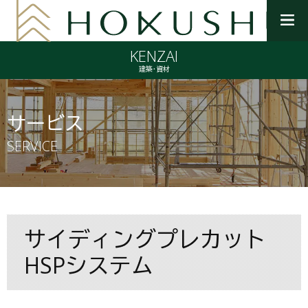
メ
ニ
KENZAI
ュ
ー
建築・資材
を
開
く
サービス
SERVICE
サイディングプレカット
HSPシステム