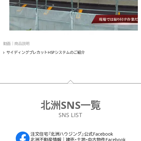
動画｜商品説明
サイディングプレカットHSPシステムのご紹介
フッター
北洲SNS一覧
SNS LIST
注文住宅『北洲ハウジング』公式Facebook
北洲不動産情報｜建売・土地・中古物件Facebook