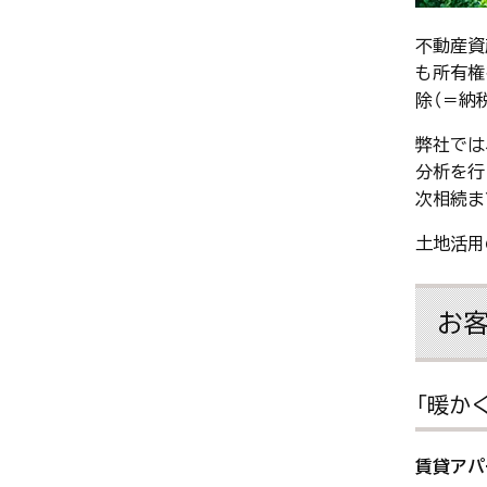
不動産資
も所有権
除（＝納
弊社では
分析を行
次相続ま
土地活用
お
「暖か
賃貸アパ