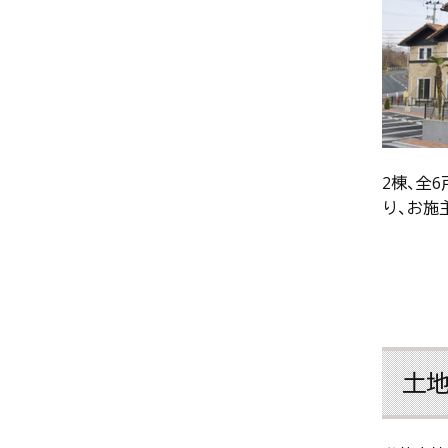
2棟、全
り、お施
土