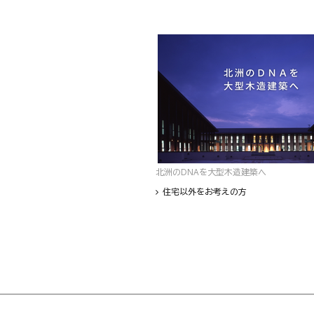
北洲のDNAを大型木造建築へ
住宅以外をお考えの方
フッター