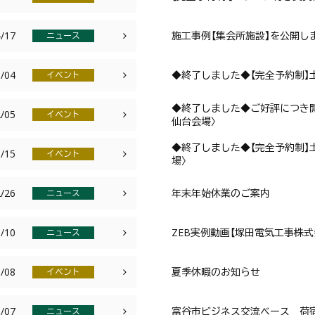
/17
施工事例【集会所施設】を公開し
ニュース
/04
◆終了しました◆【完全予約制】土地
イベント
◆終了しました◆ご好評につき開
/05
イベント
仙台会場〉
◆終了しました◆【完全予約制】土
/15
イベント
場〉
/26
年末年始休業のご案内
ニュース
/10
ZEB実例動画【塚田電気工事株
ニュース
/08
夏季休暇のお知らせ
イベント
/07
富谷市ビジネス交流ベース 荷宿-
ニュース