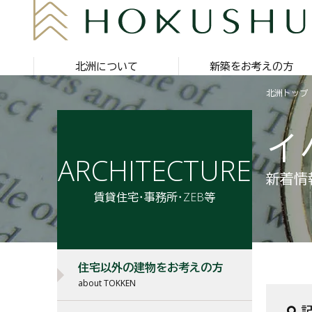
北洲について
新築をお考えの方
北洲トップ
イ
ARCHITECTURE
新着情
賃貸住宅・事務所・ZEB等
住宅以外の建物をお考えの方
about TOKKEN
記