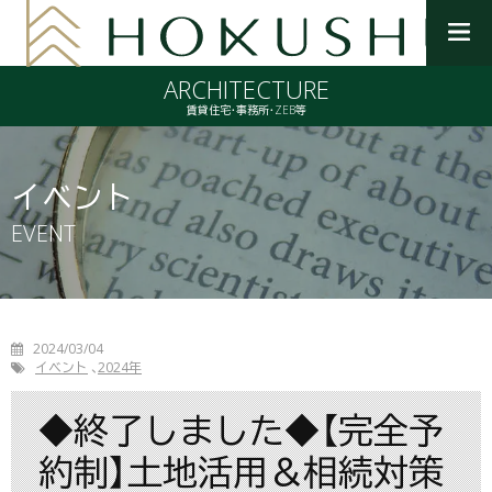
メ
ニ
ARCHITECTURE
ュ
ー
賃貸住宅・事務所・ZEB等
を
開
く
イベント
EVENT
2024/03/04
イベント
2024年
◆終了しました◆【完全予
約制】土地活用＆相続対策