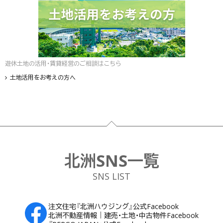
遊休土地の活用・賃貸経営のご相談はこちら
土地活用をお考えの方へ
フッター
北洲SNS一覧
SNS LIST
注文住宅『北洲ハウジング』公式Facebook
北洲不動産情報｜建売・土地・中古物件Facebook