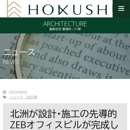
メ
ニ
ARCHITECTURE
ュ
ー
賃貸住宅・事務所・ZEB等
を
開
く
ニュース
NEWS
2023/06/02
ニュース
2023年
北洲が設計・施工の先導的
ZEBオフィスビルが完成し