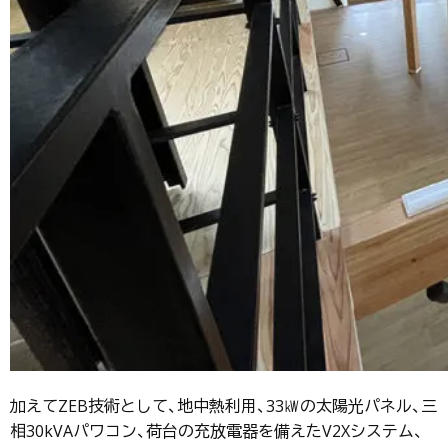
加えてZEB技術として、地中熱利用、33㎾の太陽光パネル、三
相30kVAパワコン、荷台の充放電器を備えたV2Xシステム、