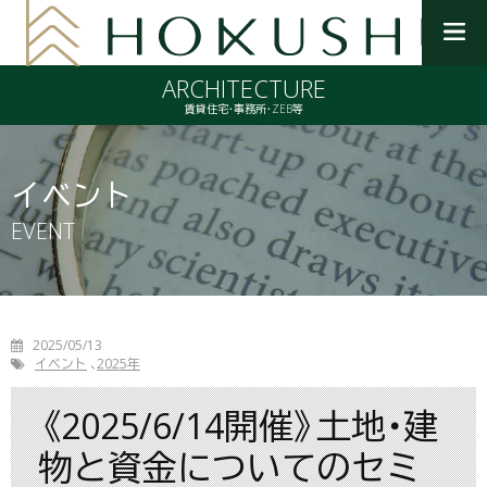
メ
ニ
ARCHITECTURE
ュ
ー
賃貸住宅・事務所・ZEB等
を
開
く
イベント
EVENT
2025/05/13
イベント
2025年
《2025/6/14開催》土地・建
物と資金についてのセミ