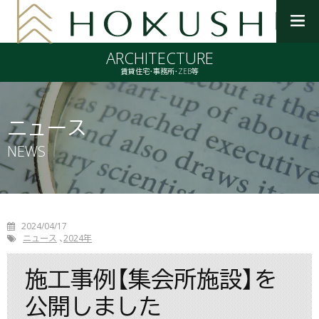
メ
ニ
ARCHITECTURE
ュ
ー
賃貸住宅・事務所・ZEB等
を
開
く
ニュース
NEWS
2024/04/17
ニュース
2024年
施工事例【集会所施設】を
公開しました