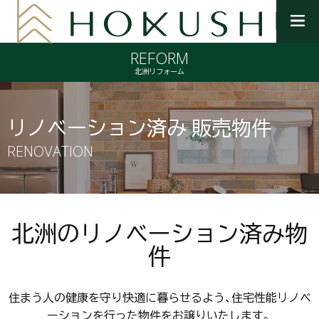
メ
ニ
REFORM
ュ
ー
北洲リフォーム
を
開
く
リノベーション済み 販売物件
RENOVATION
北洲のリノベーション済み物
件
住まう人の健康を守り快適に暮らせるよう、住宅性能リノベ
ーションを行った物件をお譲りいたします。