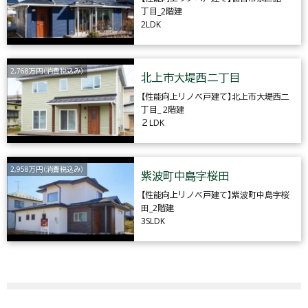
丁目_2階建
2LDK
2,768万円（消費税込み）
北上市大堤西二丁目
【性能向上リノベ戸建て】北上市大堤西二
丁目_ 2階建
２LDK
2,958万円（消費税込み）
紫波町中島字桜田
【性能向上リノベ戸建て】紫波町中島字桜
田_2階建
3SLDK