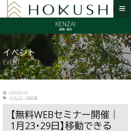
メ
ニ
KENZAI
ュ
ー
建築・資材
を
開
く
イベント
EVENT
2025/01/10
イベント
2025年
【無料WEBセミナー開催｜
1月23・29日】移動できる