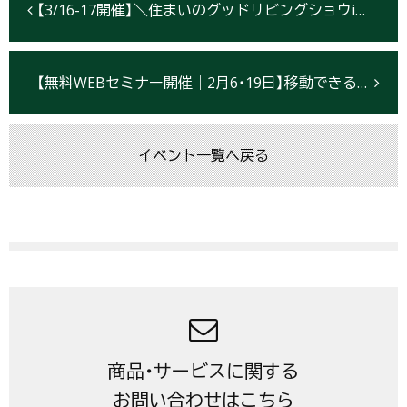
【3/16-17開催】＼住まいのグッドリビングショウin北上2024／今年も開催決定！《終了しました》
【無料WEBセミナー開催｜2月6・19日】移動できるフレキシブル建築『スマートモデューロ』自治体の導入実例紹介
イベント一覧へ戻る
商品・サービスに関する
お問い合わせはこちら