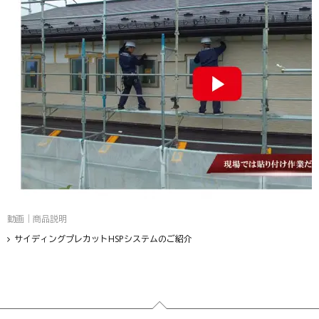
動画｜商品説明
サイディングプレカットHSPシステムのご紹介
フッター