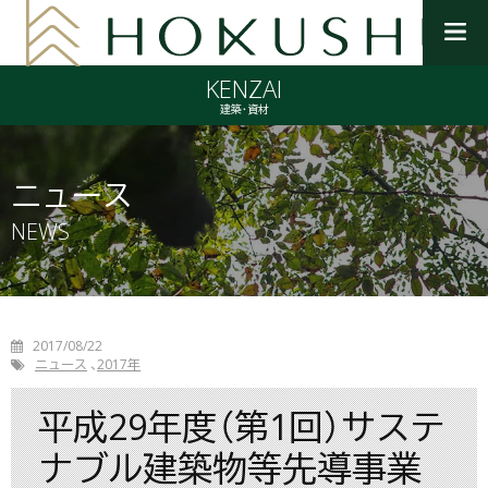
メ
ニ
KENZAI
ュ
ー
建築・資材
を
開
く
ニュース
NEWS
2017/08/22
ニュース
2017年
平成29年度（第1回）サステ
ナブル建築物等先導事業