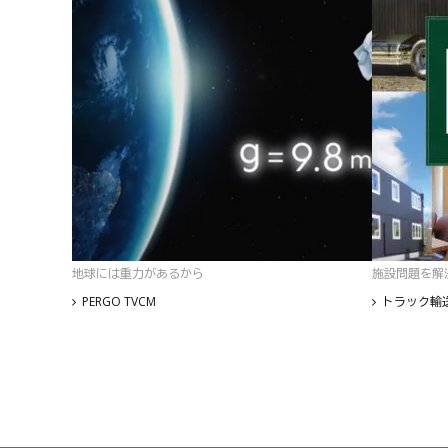
地球には重力があるから
施設問題を解
PERGO TVCM
トラック輸送
フッター