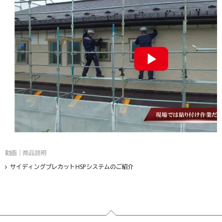
動画｜商品説明
サイディングプレカットHSPシステムのご紹介
フッター