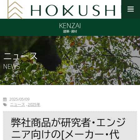
メ
ニ
KENZAI
ュ
ー
建築・資材
を
開
く
ニュース
NEWS
2025/05/09
ニュース
2025年
弊社商品が研究者・エンジ
ニア向けの[メーカー・代