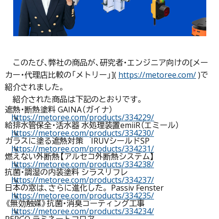
このたび、弊社の商品が、研究者・エンジニア向けの[メー
カー・代理店比較の「メトリー」](
https://metoree.com/
)で
紹介されました。
紹介された商品は下記のとおりです。
遮熱・断熱塗料 GAINA（ガイナ）
https://metoree.com/products/334229/
↳
給排水管保全・活水器 水処理装置emiiR（エミール）
https://metoree.com/products/334230/
↳
ガラスに塗る遮熱対策 IRUVシールドSP
https://metoree.com/products/334231/
↳
燃えない外断熱【アル
セコ外断熱システム】
https://metoree.com/products/334238/
↳
抗菌・調湿の内装塗料 シラスリフレ
https://metoree.com/products/334237/
↳
日本の窓は、さらに進化した。 Passiv Fenster
https://metoree.com/products/334235/
↳
《無効触媒》抗菌・消臭コーティング工事
https://metoree.com/products/334234/
↳
PERGO ラミネートフロア