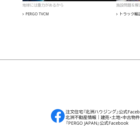
地球には重力があるから
施設問題を解
PERGO TVCM
トラック輸送
フッター
注文住宅『北洲ハウジング』公式Faceb
北洲不動産情報｜建売・土地・中古物件Fa
『PERGO JAPAN』公式Facebook