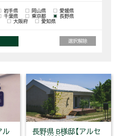
岩手県
岡山県
愛媛県
千葉県
東京都
長野県
大阪府
愛知県
選択解除
アル
長野県 B様邸【アルセ