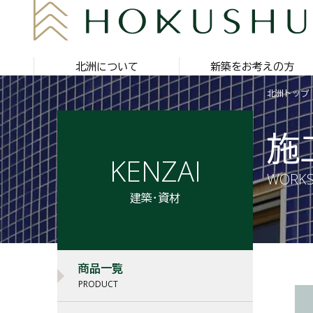
北洲について
新築をお考えの方
北洲トップ
施
KENZAI
WORK
建築・資材
商品一覧
PRODUCT