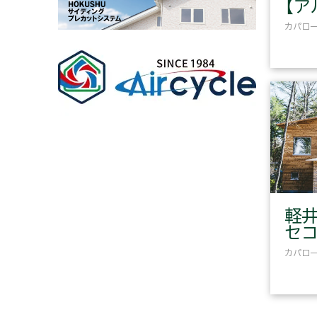
【ア
カパロー
軽井
セコ
カパロー