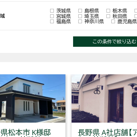
茨城県
島根県
栃木県
域
宮城県
埼玉県
秋田県
福島県
神奈川県
鹿児島県
この条件で絞り込む
県松本市 K様邸
長野県 A社店舗【