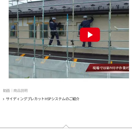
動画｜商品説明
サイディングプレカットHSPシステムのご紹介
フッター