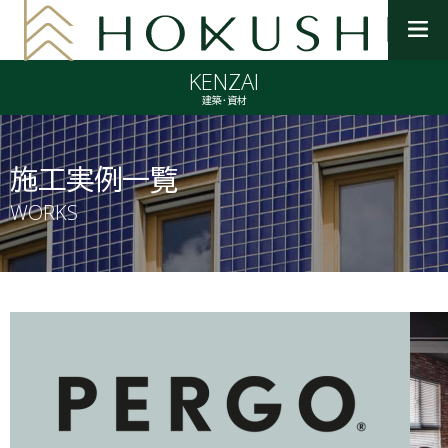
メ
ニ
KENZAI
ュ
ー
建築・資材
を
開
く
施工実例一覧
WORKS