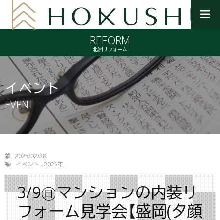
メ
ニ
REFORM
ュ
ー
北洲リフォーム
を
開
く
イベント
EVENT
2025/02/28
イベント
2025年
3/9㊐マンションの内装リ
フォーム見学会【盛岡(夕顔