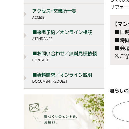
リフォー
アクセス・営業所一覧
ACCESS
【マ
■日時:
■来場予約／オンライン相談
ATENDANCE
■時間:
■会
■お問い合わせ／無料見積依頼
※ご
CONTACT
■資料請求／オンライン説明
DOCUMENT REQUEST
暮らしの