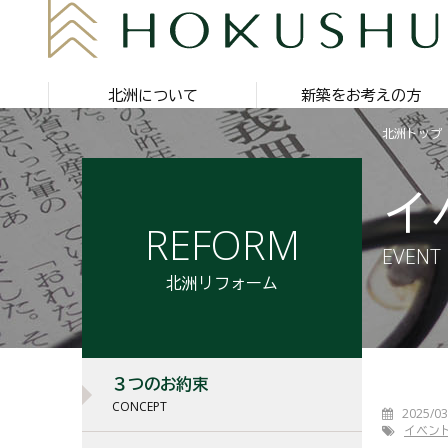
北洲について
新築をお考えの方
北洲トップ
イ
REFORM
EVENT
北洲リフォーム
３つのお約束
CONCEPT
2025/03
イベン