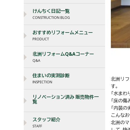
けんちく日記一覧
CONSTRUCTION BLOG
おすすめリフォームメニュー
PRODUCT
北洲リフォームQ&Aコーナー
Q&A
住まいの実測診断
北洲リフ
INSPECTION
す。
「水まわ
リノベーション済み 販売物件一
「床の傷
覧
「内装の
こんなお
スタッフ紹介
北洲のマ
STAFF
して、快