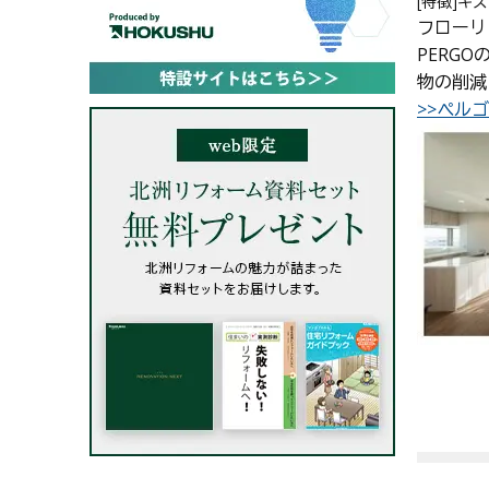
[特徴]キ
フローリ
PERG
物の削減
>>ぺル