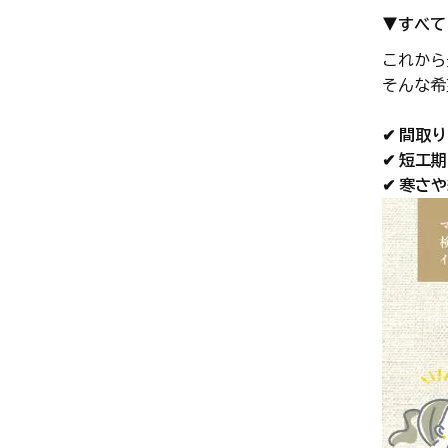
▼すべて
これから
そんな希
✔ 間取
✔ 短工
✔ 寒さ