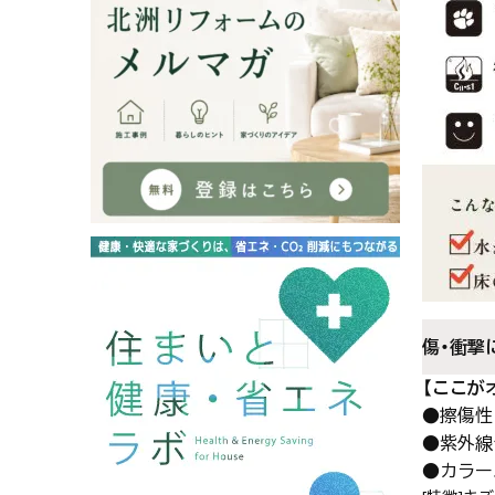
傷・衝撃
【ここが
●擦傷性
●紫外線
●カラー