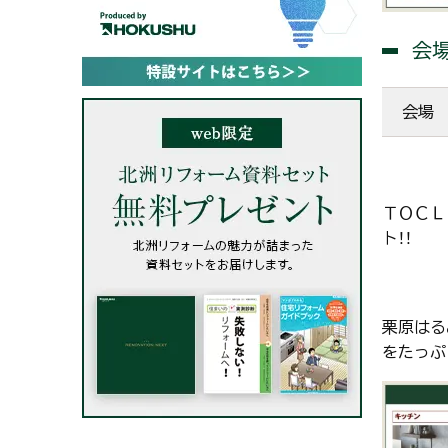
会
会場
ＴＯＣＬ
ト！！
栗原はる
をたっぷ