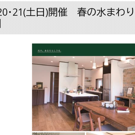
/20･21(土日)開催 春の水ま
】