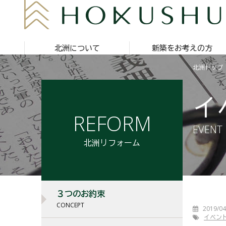
北洲について
新築をお考えの方
北洲トップ
イ
REFORM
EVENT
北洲リフォーム
３つのお約束
CONCEPT
2019/04
イベン