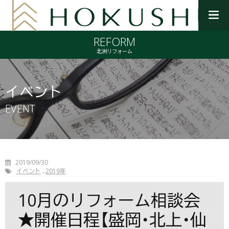
メ
ニ
REFORM
ュ
ー
北洲リフォーム
を
開
く
イベント
EVENT
2019/09/30
イベント
2019年
10月のリフォーム相談会
★開催日程【盛岡・北上・仙