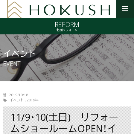
メ
ニ
REFORM
ュ
ー
北洲リフォーム
を
開
く
イベント
EVENT
2019/10/18
イベント
2019年
11/9･10(土日) リフォー
ムショールームOPEN！イ