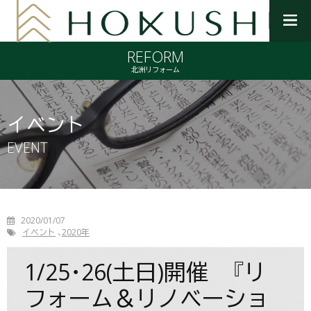
メ
ニ
REFORM
ュ
ー
北洲リフォーム
を
開
く
イベント
EVENT
2020/01/07
イベント
2020年
1/25･26(土日)開催 『リ
フォーム＆リノベーショ