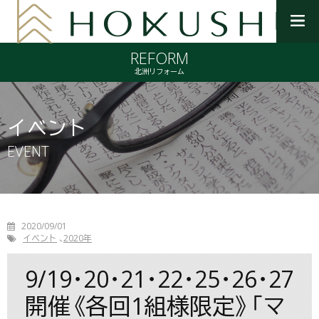
メ
ニ
REFORM
ュ
ー
北洲リフォーム
を
開
く
イベント
EVENT
2020/09/01
イベント
2020年
9/19･20･21･22･25･26･27
開催《各回1組様限定》「マ