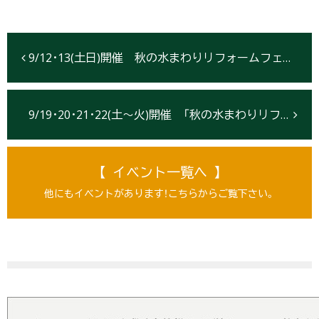
9/12･13(土日)開催 秋の水まわりリフォームフェア【盛岡市：２会場】
9/19･20･21･22(土～火)開催 「秋の水まわりリフォーム大ご商談会」【仙台市：２会場】
【 イベント一覧へ 】
他にもイベントがあります！こちらからご覧下さい。