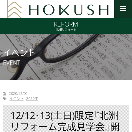
メ
ニ
REFORM
ュ
ー
北洲リフォーム
を
開
く
イベント
EVENT
2020/12/05
イベント
2020年
12/12･13(土日)限定『北洲
リフォーム完成見学会』開