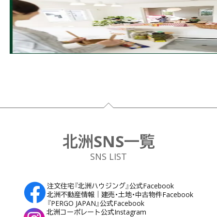
フッター
北洲SNS一覧
SNS LIST
注文住宅『北洲ハウジング』公式Facebook
北洲不動産情報｜建売・土地・中古物件Facebook
『PERGO JAPAN』公式Facebook
北洲コーポレート公式Instagram