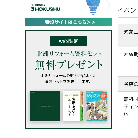
イベン
対象
対象
各店
無料「
ティン
容