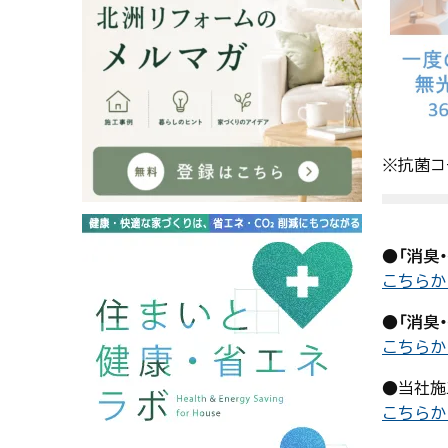
※抗菌コ
●
「消臭
こちらか
●
「消臭
こちらか
●当社施
こちらか