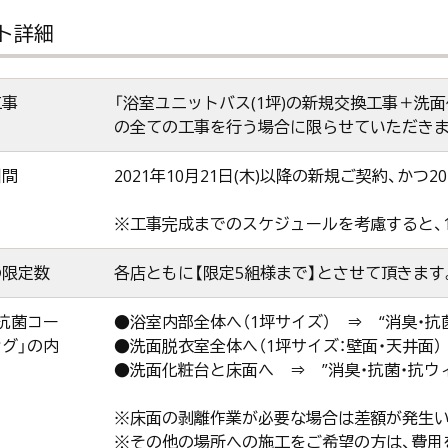
ト詳細
工事
「浴室ユニットバス(1坪)の新規交換工事＋洗面
の全ての工事を行う場合に限らせていただきま
期間
2021年10月21日(木)以降の新規ご契約、かつ2
※工事完成までのスケジュールを考慮すると、
の限定数
各店ともに【限定5組様まで】とさせて頂きます
抗菌コー
●浴室内部全体へ（1坪サイズ） ⇒ “消臭・
グ」の内
●洗面脱衣室全体へ（1坪サイズ：壁面・天井面）
●洗面化粧台と床面へ ⇒ ”消臭・抗菌・抗ウ
※床面の剥離作業が必要な場合は差額が発生い
※その他の場所への施工をご希望の方は、費用