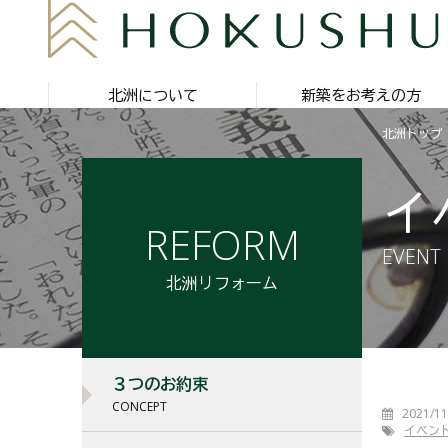
北洲について
新築をお考えの方
北洲トップ
イ
REFORM
EVENT
北洲リフォーム
３つのお約束
CONCEPT
2021/11
イベン