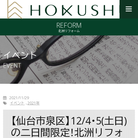
メ
ニ
REFORM
ュ
ー
北洲リフォーム
を
開
く
イベント
EVENT
2021/11/29
イベント
2021年
【仙台市泉区】12/4・5(土日)
の二日間限定！北洲リフォ