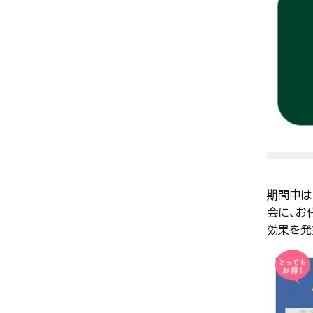
期間中は
会に、お
効果を発