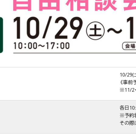
日
10/29(
《事前
※11/
各日10:
※予約
その際