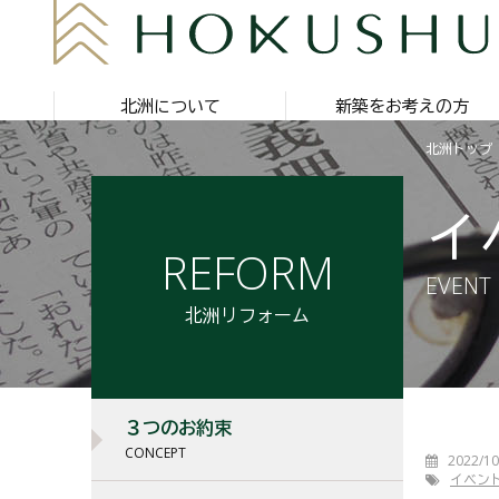
北洲について
新築をお考えの方
北洲トップ
イ
REFORM
EVENT
北洲リフォーム
３つのお約束
CONCEPT
2022/10
イベン