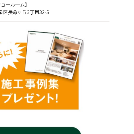
ショール―ム】
泉区長命ヶ丘3丁目32-5