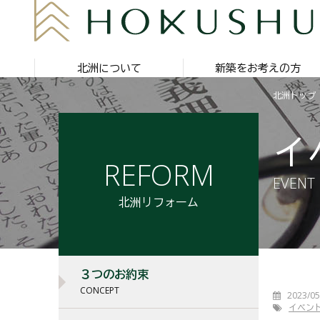
北洲について
新築をお考えの方
北洲トップ
イ
REFORM
EVENT
北洲リフォーム
３つのお約束
CONCEPT
2023/05
イベン