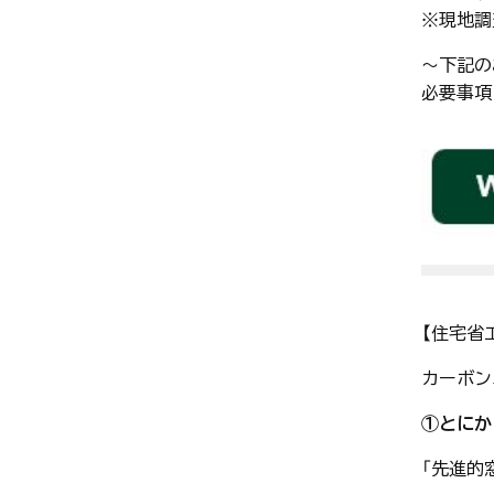
※現地調
～下記の
必要事項
【住宅省
カーボン
①とにか
「先進的