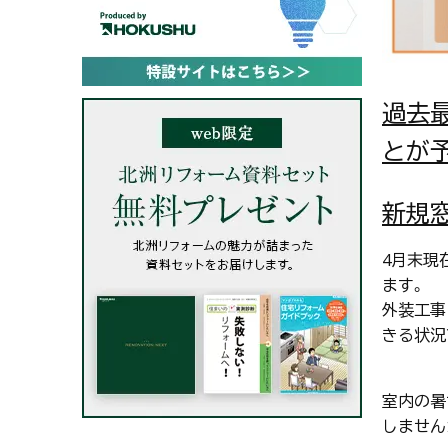
過去
とが
新規
4月末現
ます。
外装工事
きる状況
室内の暑
しません