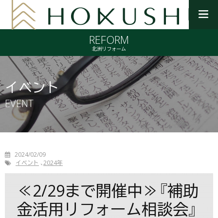
メ
ニ
REFORM
ュ
ー
北洲リフォーム
を
開
く
イベント
EVENT
2024/02/09
イベント
2024年
≪2/29まで開催中≫『補助
金活用リフォーム相談会』