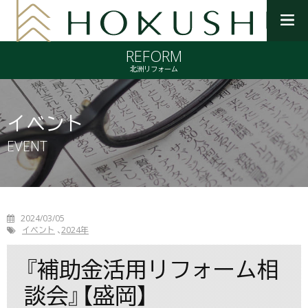
メ
ニ
REFORM
ュ
ー
北洲リフォーム
を
開
く
イベント
EVENT
2024/03/05
イベント
2024年
『補助金活用リフォーム相
談会』【盛岡】