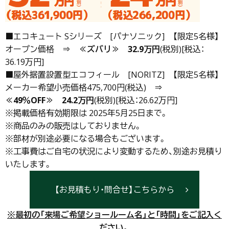
■エコキュート Sシリーズ [パナソニック] 【限定5名様】
オープン価格 ⇒
≪ズバリ≫
32.9万円
(税別)[税込：
36.19万円]
■屋外据置設置型エコフィール [NORITZ] 【限定5名様】
メーカー希望小売価格475,700円(税込) ⇒
≪49％OFF≫
24.2万円
(税別)[税込：26.62万円]
※掲載価格有効期限は 2025年5月25日まで。
※商品のみの販売はしておりません。
※部材が別途必要になる場合もございます。
※工事費はご自宅の状況により変動するため、別途お見積り
いたします。
【お見積もり・問合せ】こちらから
※最初の「来場ご希望ショールーム名」と「時間」をご記入く
ださい。