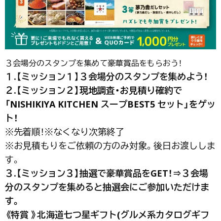
３会場分のスタンプを集めて豪華賞品をもらおう！
１.【ミッション１
】
３会場分のスタンプを集めよう！
２.【ミッション２】
現地調査・お見積り確約で
「NISHIKIYA KITCHEN スープBEST5 セット」をゲッ
ト！
※先着順！※なくなり次第終了
※お見積もりをご依頼の方のみ対象。後日お渡ししま
す。
３.【ミッション３】抽選で豪華賞品をGET！
⇒３会場
分のスタンプを集めると抽選会にご参加いただけま
す。
《特賞 》北海道七つ星ギフト(グルメ系カタログギフ