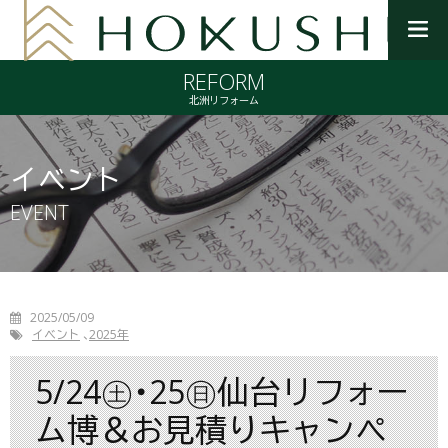
メ
ニ
REFORM
ュ
ー
北洲リフォーム
を
開
く
イベント
EVENT
2025/05/09
イベント
2025年
5/24㊏・25㊐仙台リフォー
ム博＆お見積りキャンペ