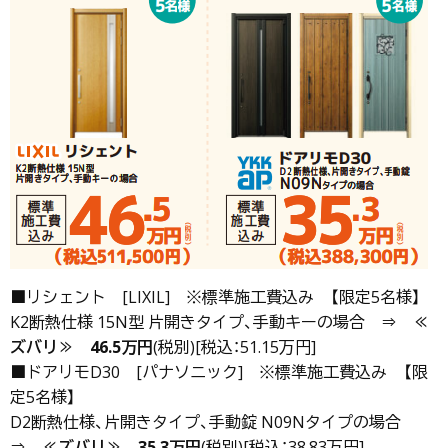
■リシェント [LIXIL] ※標準施工費込み 【限定5名様】
K2断熱仕様 15N型 片開きタイプ、手動キーの場合 ⇒
≪
ズバリ≫
46.5万円
(税別)[税込：51.15万円]
■ドアリモD30 [パナソニック] ※標準施工費込み 【限
定5名様】
D2断熱仕様、片開きタイプ、手動錠 N09Nタイプの場合
⇒
≪ズバリ≫
35.3万円
(税別)[税込：38.83万円]