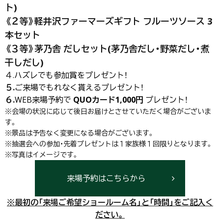
ト)
《２等》軽井沢ファーマーズギフト
フルーツソース 3
本セット
《３等》茅乃舎 だしセット(茅乃舎だし・野菜だし・煮
干しだし)
４.
ハズレでも参加賞をプレゼント！
５.
ご来場でもれなく貰えるプレゼント！
６.
WEB来場予約で
QUOカード1,000円
プレゼント！
※会場の状況に応じて後日お届けとさせていただく場合がございま
す。
※景品は予告なく変更になる場合がございます。
※抽選会への参加・先着プレゼントは１家族様１回限りとなります。
※写真はイメージです。
来場予約はこちらから
※最初の「来場ご希望ショールーム名」と「時間」をご記入く
ださい。