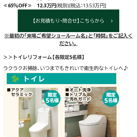
≪65％OFF≫
12.3万円
(税別)[税込：13.53万円]
【お見積もり・問合せ】こちらから
※最初の「来場ご希望ショールーム名」と「時間」をご記入く
ださい。
＞＞トイレリフォーム【各限定5名様】
ラクラクお掃除、いつまでもきれいで衛生的なトイレへ♪