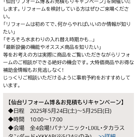
「仙台リフォーム博＆お見積もりキャンペーン」を開催いた
します。リフォームを検討している方はぜひご来場くださ
い。
「リフォームは初めてで、何からやればいいのか情報が知り
たい」
「そろそろ水まわりの入れ替え時期かも…」
「最新設備の機能やオススメ商品を知りたい」
等をお考えの方は実際に商品をご覧いただきながらリフォ
ームのご相談ができる絶好の機会です。大特価商品やお得な
補助金情報もお見逃しなく！
じっくりご相談いただけるように事前予約をおすすめして
います。
【
仙台リフォーム博＆お見積もりキャンペーン】
◆日程 2025年5月24日(土)～5月25日(日)
◆時間 10:00～17:00
◆会場 全4会場！パナソニック・LIXIL・タカラス
タンダード・YKKAP(※5/24㊏のみ)
>>詳細