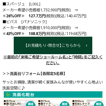
■スパージュ [LIXIL]
メーカー希望小売価格1,732,900円(税別) ⇒
≪26％OFF≫
127.7万円
(税別)[税込：140.47万円]
■ビバス [パナソニック]
メーカー希望小売価格1,910,000円(税別) ⇒
≪43％OFF≫
108.8万円
(税別)[税込：119.68万円]
【お見積もり・問合せ】こちらから
※最初の「来場ご希望ショールーム名」と「時間」をご記入く
ださい。
＞＞洗面台リフォーム【各限定5名様】
サッとお掃除、清潔が続く家族みんなが使いやすく心地よい
洗面空間に♪