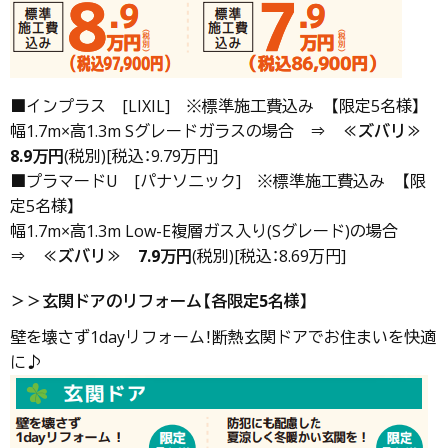
■インプラス [LIXIL] ※標準施工費込み 【限定5名様】
幅1.7m×高1.3m Sグレードガラスの場合 ⇒
≪ズバリ≫
8.9万円
(税別)[税込：9.79万円]
■プラマードU [パナソニック] ※標準施工費込み 【限
定5名様】
幅1.7m×高1.3m Low-E複層ガス入り(Sグレード)の場合
⇒
≪ズバリ≫
7.9万円
(税別)[税込：8.69万円]
＞＞玄関ドアのリフォーム【各限定5名様】
壁を壊さず1dayリフォーム！断熱玄関ドアでお住まいを快適
に♪