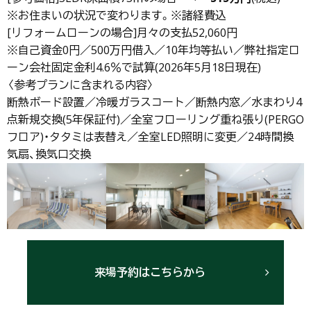
※お住まいの状況で変わります。※諸経費込
[リフォームローンの場合]月々の支払52,060円
※自己資金0円／500万円借入／10年均等払い／弊社指定ロ
ーン会社固定金利4.6％で試算(2026年5月18日現在)
〈参考プランに含まれる内容〉
断熱ボード設置／冷暖ガラスコート／断熱内窓／水まわり4
点新規交換(5年保証付)／全室フローリング重ね張り(PERGO
フロア)・タタミは表替え／全室LED照明に変更／24時間換
気扇、換気口交換
来場予約はこちらから