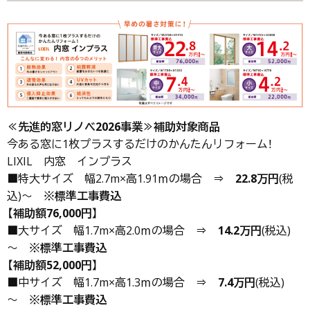
≪先進的窓リノベ2026事業≫補助対象商品
今ある窓に1枚プラスするだけのかんたんリフォーム！
LIXIL 内窓 インプラス
■特大サイズ 幅2.7m×高1.91ｍの場合 ⇒
22.8万円
(税
込)～
※標準工事費込
【
補助額76,000円
】
■大サイズ 幅1.7m×高2.0ｍの場合 ⇒
14.2万円
(税込)
～
※標準工事費込
【
補助額52,000円
】
■中サイズ 幅1.7m×高1.3ｍの場合 ⇒
7.4万円
(税込)
～
※標準工事費込