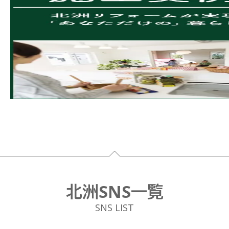
フッター
北洲SNS一覧
SNS LIST