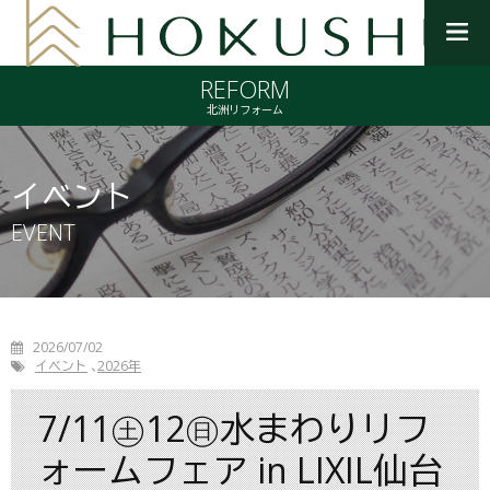
メ
ニ
REFORM
ュ
ー
北洲リフォーム
を
開
く
イベント
EVENT
2026/07/02
イベント
2026年
7/11㊏12㊐水まわりリフ
ォームフェア in LIXIL仙台