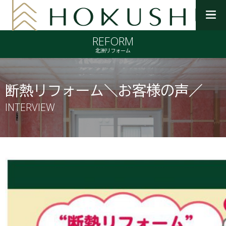
メ
ニ
REFORM
ュ
ー
北洲リフォーム
を
開
く
断熱リフォーム＼お客様の声／
INTERVIEW