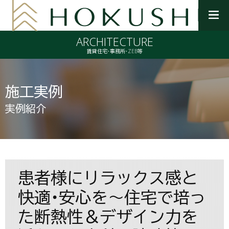
メ
ニ
ARCHITECTURE
ュ
ー
賃貸住宅・事務所・ZEB等
を
開
く
施工実例
実例紹介
患者様にリラックス感と
快適・安心を～住宅で培っ
た断熱性＆デザイン力を