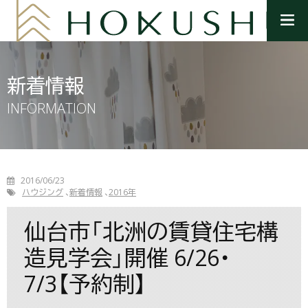
メ
ニ
ュ
ー
を
新着情報
開
く
INFORMATION
2016/06/23
ハウジング
新着情報
2016年
仙台市「北洲の賃貸住宅構
造見学会」開催 6/26・
7/3【予約制】