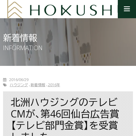
メ
ニ
ュ
ー
を
新着情報
開
く
INFORMATION
2016/06/29
ハウジング
新着情報
2016年
北洲ハウジングのテレビ
CMが、第46回仙台広告賞
【テレビ部門金賞】を受賞