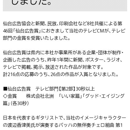
しました。
仙台広告協会と新聞、民放、印刷会社など8社共催による第
46回「仙台広告賞」におきまして当社のテレビCMが、テレビ
部門の金賞を受賞いたしました。
仙台広告賞は県内に本社か事業所がある企業・団体が制作・
企画した広告のうち、昨年1年間に新聞、ポスター、ラジオ、
テレビで掲載、掲示、放送された作品が対象です。
計216点の応募のうち、26点の作品が入賞となりました。
■仙台広告賞 テレビ部門【第2部】30秒以上
◇金賞 株式会社北洲 「いい家篇」「グッド･エイジング
篇」（各30秒）
日本を代表するギタリストで、当社のイメージキャラクター
の渡辺香津美氏が演奏するバッハの無伴奏チェロ組曲 第1