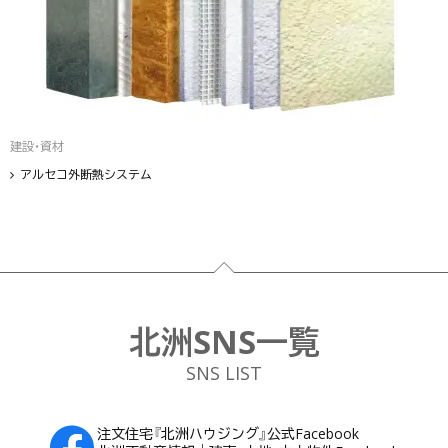
建設・資材
アルセコ外断熱システム
フッター
北洲SNS一覧
SNS LIST
注文住宅『北洲ハウジング』公式Facebook