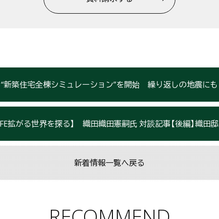
棟シミュレーション”を開始 繰り返しの地震にも「外壁損傷20％以下」を基準に 北洲の「サステナブル耐震®」
ia LIFE拡がる世界を探る】 織田織田憲嗣氏 対談記事【後編】織田邸
新着情報一覧へ戻る
RECOMMEND