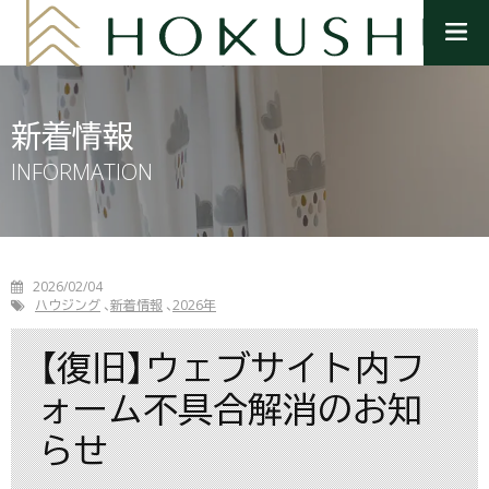
メ
ニ
ュ
ー
を
新着情報
開
く
INFORMATION
2026/02/04
ハウジング
新着情報
2026年
【復旧】ウェブサイト内フ
ォーム不具合解消のお知
らせ