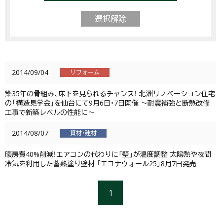
選択解除
2014/09/04
リフォーム
築35年の骨組み、床下を見られるチャンス！ 北洲リノベーション住宅
の「構造見学会」を仙台にて9月6日・7日開催 ～耐震補強と断熱改修
工事で新築レベルの性能に～
2014/08/07
資材・建材
暖房費40%削減！エアコンの代わりに「壁」が温度調整 太陽熱や夜間
冷気を利用した蓄熱塗り壁材 「エコナウォール25」8月7日発売
1