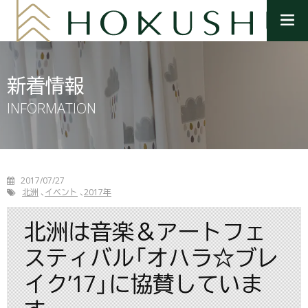
メ
ニ
ュ
ー
を
新着情報
開
く
INFORMATION
2017/07/27
北洲
イベント
2017年
北洲は音楽＆アートフェ
スティバル「オハラ☆ブレ
イク’17」に協賛していま