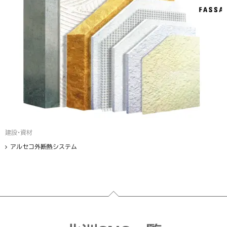
建設・資材
アルセコ外断熱システム
フッター