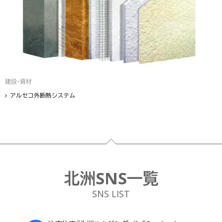
建設・資材
アルセコ外断熱システム
フッター
北洲SNS一覧
SNS LIST