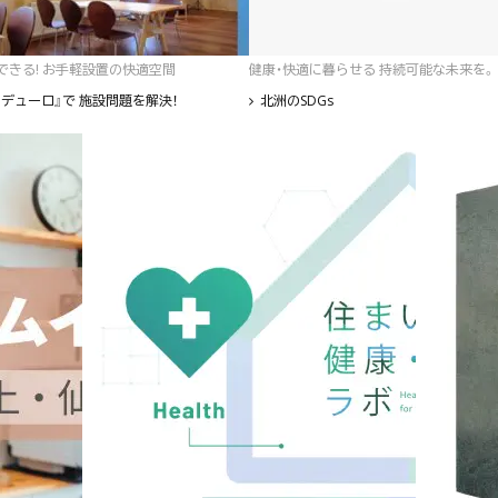
゙きる! お手軽設置の快適空間
健康・快適に暮らせる 持続可能な未来を。
デューロ』で 施設問題を解決！
北洲のSDGs