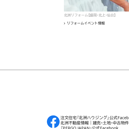
北洲リフォーム【盛岡・北上・仙台】
リフォームイベント情報
フッター
注文住宅『北洲ハウジング』公式Faceb
北洲不動産情報｜建売・土地・中古物件Fa
『PERGO JAPAN』公式Facebook