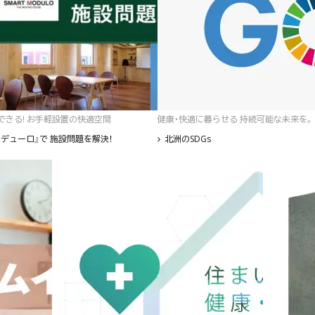
゙きる! お手軽設置の快適空間
健康・快適に暮らせる 持続可能な未来を。
デューロ』で 施設問題を解決！
北洲のSDGs