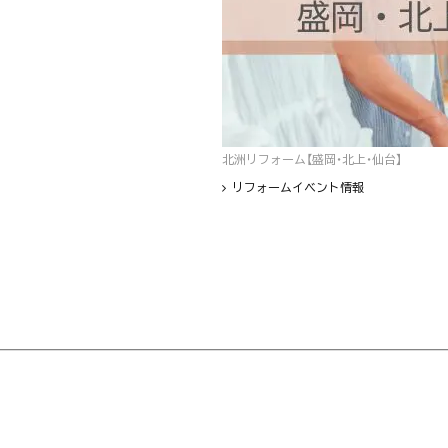
北洲リフォーム【盛岡・北上・仙台】
リフォームイベント情報
フッター