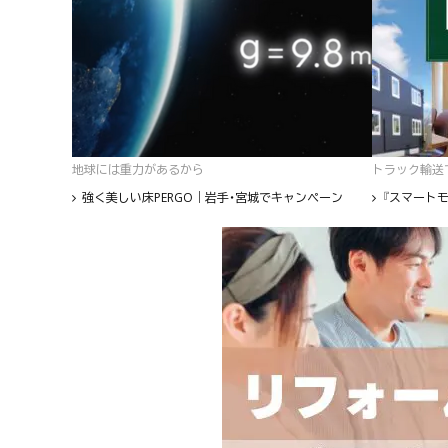
地球には重力があるから
トラック輸送て
強く美しい床PERGO｜岩手・宮城でキャンペーン
『スマートモ