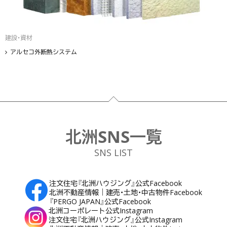
建設・資材
アルセコ外断熱システム
フッター
北洲SNS一覧
SNS LIST
注文住宅『北洲ハウジング』公式Facebook
北洲不動産情報｜建売・土地・中古物件Facebook
『PERGO JAPAN』公式Facebook
北洲コーポレート公式Instagram
注文住宅『北洲ハウジング』公式Instagram