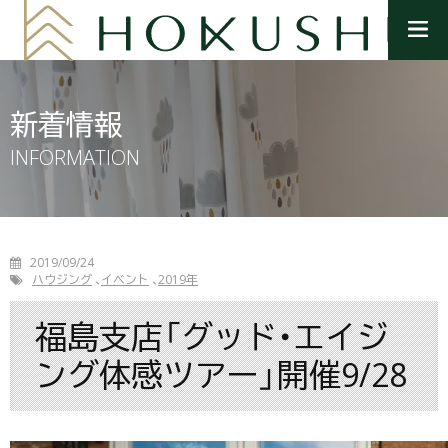
メ
ニ
ュ
ー
を
新着情報
開
く
INFORMATION
2019/09/24
ハウジング
イベント
2019年
福島支店「グッド・エイジ
ング体感ツアー」開催9/28