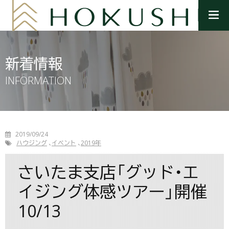
メ
ニ
ュ
ー
を
新着情報
開
く
INFORMATION
2019/09/24
ハウジング
イベント
2019年
さいたま支店「グッド・エ
イジング体感ツアー」開催
10/13